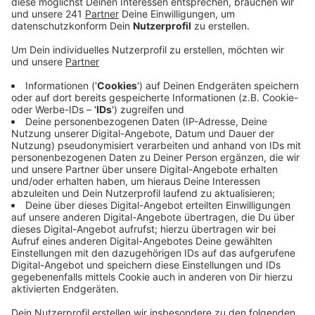
Anzeige
Demnach könnte es künftig eine deutliche
Unterversorgung im medizinischen Sektor geben.
Beispiel Geburten: Nach Angaben des Rates sollen
dem Kreis pro Jahr nur etwa 2200 Geburten
zugewiesen werden und damit dramatisch zu wenig,
heißt es. Rein statistisch gibt es im Kreis nämlich
jedes Jahr über 5000 Geburten. Außerdem sei es
dringend notwenig, die Krankenhäuser in Eitorf und Bad
Honnef zu sichern. Sonst können 90 Prozent der
Menschen ein Krankenhaus nicht mehr innerhalb von 20
Minuten erreichen. Der Sprecher raten zudem
dringend, die Leistungen für Früh- und Neugeborene in
der Kinderklinik Sankt Augustin sicherzustellen,
außerdem das Darmkrebszentrum in Siegburg und die