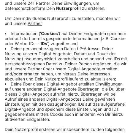
kommen aus dem Seniorenheim St. Katharina in
Königswinter. Fünf Erkrankungen mit der
britischen Mutationsvariante sind aktuell auch
außerhalb von Krankenhäusern oder
Pflegeeinrichtungen aufgetreten.
Veröffentlicht:
Freitag, 05.02.2021 17:25
Anzeige
Landrat Schuster will jetzt einen genauen Überblick
über die Verbeitung der Mutationen. Das Vertragslabor
ist beauftragt worden, jeden positven Test auf
eventuelle Mutationen zu testen. Die Bonner Uniklinik
testet schon seit ein paar Wochen auf
Virusmutationen und konnte bislang 20 Fälle der
britischen Mutation nachweisen. Laut Uniklinik
stammen die Tests aus Bonn und der Region.