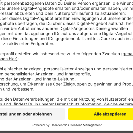
Anzeige
Es sei unklar, ob diese der Witterung standhalten. Kor
könnte unter Umständen auch schimmeln. In Alfter wi
mehr geben. Auch in Swisttal will die Gemeinde um
ist. Experten warnen vor den kleinen Plastikpartikeln
der Umwelt verteilt werden.
DG
Anzeige