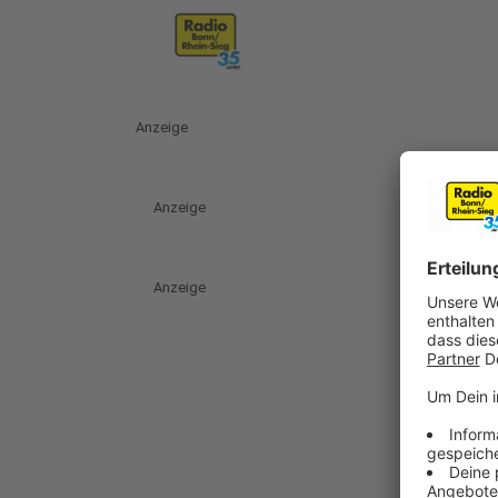
Anzeige
Anzeige
Anzeige