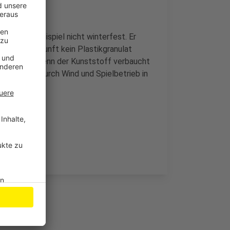
k sei zum Beispiel nicht winterfest. Er
rd es in Zukunft kein Plastikgranulat
schwenken, wenn der Kunststoff verbaucht
, weil diese durch Wind und Spielbetrieb in