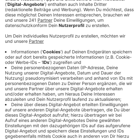
Veröffentlicht:
Mittwoch, 13.02.2019 07:06
Anzeige
Die Bonner SPD kritisiert vor allem Oberbürgermeister
Sridharan und die Jamaika-Koalition aus CDU, Grünen
und FDP im Stadtrat. Diese hätten die Pflicht, die
Verkehrswende in Bonn endlich anzugehen. Seit Jahren
würde der Autoverkehr in den Mittelpunkt gestellt,
daraus resultierten dann ein teurer aber ineffizienter
Bus- und Bahnverkehr. Auch die zahlreichen Baustellen
in der Stadt seien ein Problem.
In Bonn könnte da die viel diskutierte Seilbahn
zwischen dem Bonner Venusberg und dem Rheinufer
bzw. Beuel dazugehören. Diese könnte für eine