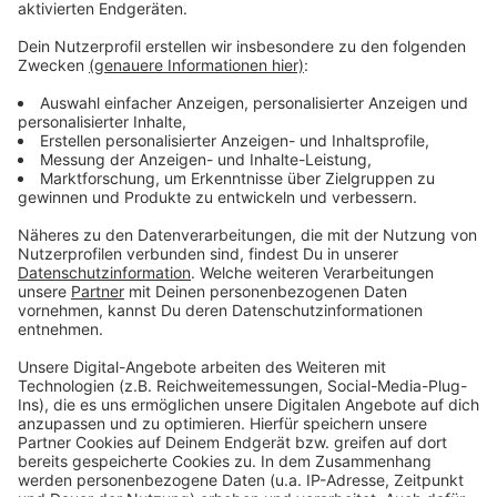
deutliche Verkehrsentlastung innerhalb der Innenstadt
sorgen. Aber auch neue Verbindungen im ÖPNV
könnten helfen. Die neue S-Bahnlinie 13 zwischen
Troisdorf und Bonn wird derzeit gebaut. Am Montag
hat das Land NRW Planungsgelder für die neue S-
Bahnverbindung von Köln nach Bonn freigegeben. Das
die Bahn in den kommenden 10 Jahren fahren wird ist
aber unrealistisch. Auch die Planungen für die neue
Rheinbrücke zwischen Wesseling und Niederkassel
laufen, ein Baustart liegt aber noch in weiter Ferne.
Auch die A565 wird in den kommenden Jahren
verbreitert und soll dann deutlich weniger Staus
produzieren.
cm
Anzeige