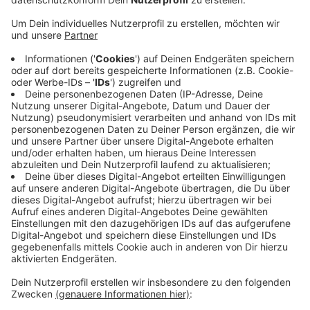
Veröffentlicht:
Freitag, 24.01.2020 09:41
Anzeige
Rund 540 Personen mussten in Sicherheit gebracht
werden. Auch die benachbarte Grundschule wurde
geräumt. Schüler und Lehrer durften nach dem Ende
der Löscharbeiten wieder in die Schule, der Betrieb
kann dort weitergehen. Mensa und Küche werden bis
zum Abschluss einer Grundreinigung geschlossen
bleiben.
DG
Anzeige