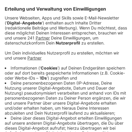
Veröffentlicht:
Mittwoch, 22.11.2023 09:52
Anzeige
LOI ist mit der Coverversion "Blinding Lights" von The
Weeknd ein Begriff geworden, oder aber auch mit ihrer
Single "Gold", die es in die Charts geschafft hat. Nun,
mit jungen 21 Jahren ist die nächste Single auf den
Markt, die verheißungsvoll sein könnte. Sie heißt "Am I
Enough". Wir haben LOI zum Interview eingeladen und
sprechen mit ihr über ihre junge Karriere, den neuen
Song und was sie überhaupt für das kommende Jahr
so plant.
Anzeige