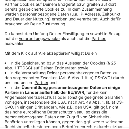
sammeln. Bitte lesen Sie die
Details durch und stimmen Sie der
Nutzung des Service zu, um dieses
Video anzusehen.
Mehr Informationen
Die neue Single der Singer-Songwriterin LOI "Am I
Enough"
Akzeptieren
Anzeige
powered by
Usercentrics Consent
Management Platform
Anzeige
Anzeige