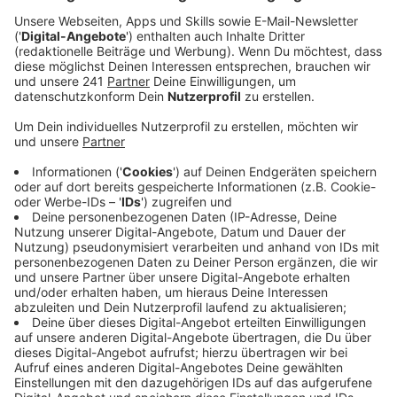
Veröffentlicht:
Donnerstag, 12.09.2019 10:17
Anzeige
Seit 1999 spielt die Rockband aus Schweden vor
vollen Konzerthäusern und Freiluftbühnen. Ihre Erfolge
in Europa und auf der ganzen Welt haben sie zu einer
großen Marke im Musik-Geschäft gemacht. Ihr Album
"Give me Fire" landete 2009 auf Platz 1 der Deutschen
Albumcharts - 10 Jahre später veröffentlichen sie am
18. Oktober "Bang". Mit uns im Studio haben sie über
ihr erstes Mal auf einer Bühne, das neue Album und
ihren kleinen Genre-Wechsel zu mehr Rock als Pop und
einiges mehr gesprochen.
Anzeige