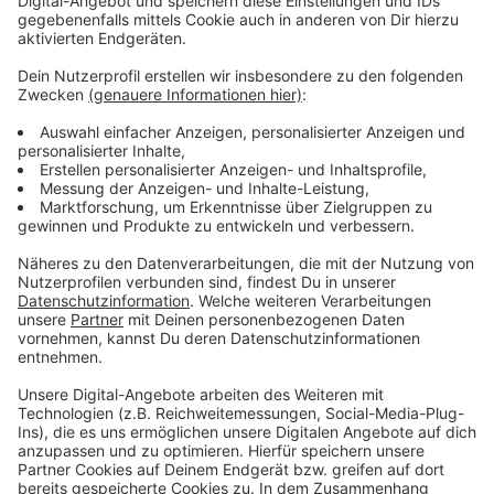
Wir benötigen Ihre
Zustimmung, um den YouTube
Video-Service zu laden!
Wir verwenden einen Service eines
Drittanbieters, um Videoinhalte
einzubetten. Dieser Service kann
Daten zu Ihren Aktivitäten
sammeln. Bitte lesen Sie die
Details durch und stimmen Sie der
Nutzung des Service zu, um dieses
Video anzusehen.
Mehr Informationen
Die neue Single von Mando Diao: "Long Long Way"
Akzeptieren
Anzeige
powered by
Usercentrics Consent