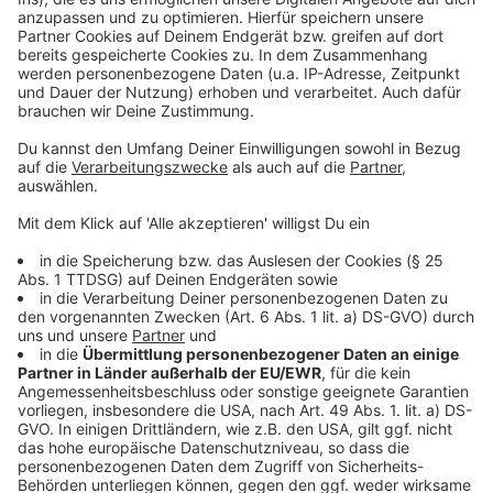
Drittanbieters, um Videoinhalte
einzubetten. Dieser Service kann
Daten zu Ihren Aktivitäten
sammeln. Bitte lesen Sie die
Details durch und stimmen Sie der
Nutzung des Service zu, um dieses
Video anzusehen.
Mehr Informationen
Es geht weiter mit einem Sommerhit, diesmal aus dem
Hause YouNotUs. Sie haben sich mit Louis III
Akzeptieren
zusammengetan. Dabei herausgekommen ist "Samba".
powered by
Usercentrics Consent
Anzeige
Management Platform