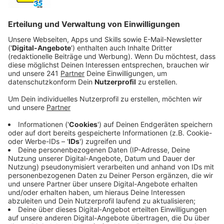
Anzeige
Tobi und Gregor, besser bekannt als YouNotUs, haben
in diesem Sommer schon auf diversen Festivals
gespielt. Eines ihrer Highlights stand gerade erst
bevor: Das Parookaville Festival am Flughafen Weeze.
Wie der Festivalsommer lief und worum es in ihrer
neuen Single geht, verraten uns die beiden Berlinr,
wenn sie uns im Studio besuchen. Das Interview hört
ihr dann am Mittwoch an dieser Stelle.
Anzeige