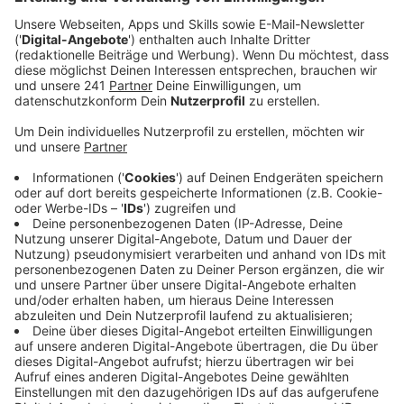
Anzeige
Steve Winwood Klassiker "Higher Love" wird
Coverversion der Coverversion.
Anzeige
"Higher Love" von Steve Winwood ist seit 1986 ein Hit.
1990 hat, die vor sieben Jahren verstorbene, Whitney
Houston den Song gecovert. Allerdings ist ihre Version
nie als Single erschienen. Er war nur als Bonustrack für
die japanische Deluxe-Version ihres Albums „I’m Your
Baby Tonight“ geplant. Jetzt hat der norwegische DJ
Kygo die Nummer wiederentdeckt und macht mit
seinem typischen Tropical House Sound einen
absoluten Sommerhit daraus.