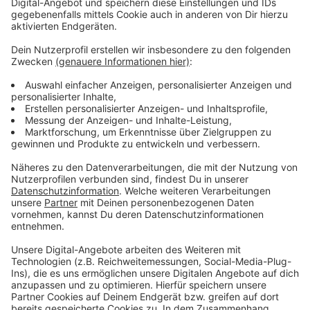
Anzeige
Wir benötigen Ihre
Zustimmung, um den YouTube
Video-Service zu laden!
Wir verwenden einen Service eines
Drittanbieters, um Videoinhalte
einzubetten. Dieser Service kann
Daten zu Ihren Aktivitäten
sammeln. Bitte lesen Sie die
Details durch und stimmen Sie der
Nutzung des Service zu, um dieses
Video anzusehen.
Mehr Informationen
Kygo feat. Whitney Houston - Higher Love