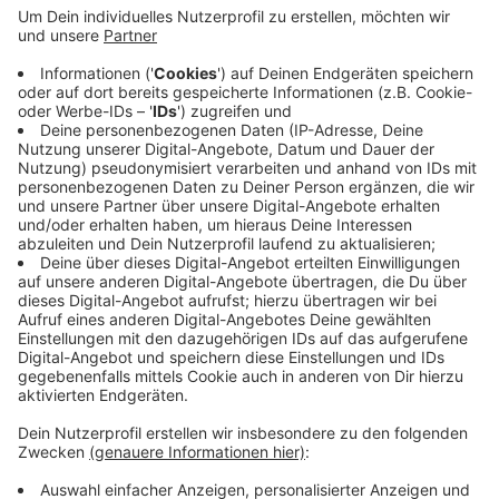
Anzeige
Das Hallendach stürzte ein, und das Feuer breitete
sich auch auf eine benachbarte Halle aus. Gegen 2:30
Uhr hatte die Feuerwehr den Brand unter Kontrolle.
Verletzt wurde niemand. Die Nachlöscharbeiten
dauerten bis in den Sonntagmorgen. Insgesamt waren
etwa 130 Einsatzkräfte der Feuerwehr im Einsatz.
Anzeige
Anzeige