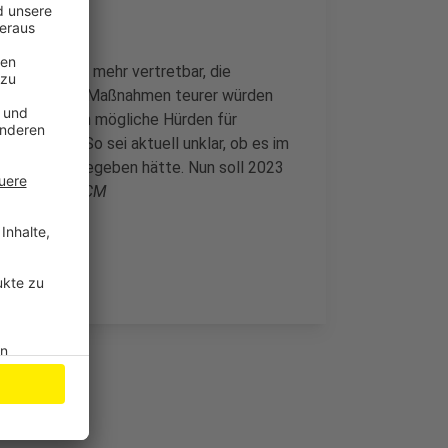
ischen nicht mehr vertretbar, die
lle geplanten Maßnahmen teurer würden
a-Regeln auch mögliche Hürden für
ttsgeldern. So sei aktuell unklar, ob es im
rtenschau gegeben hätte. Nun soll 2023
ler werden.
CM