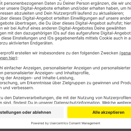
Anzeige
Die wirtschaftlichen Risiken wegen Corona seien inzw
Pandemie habe unter anderem dazu geführt, dass a
als ursprünglich gedacht. Außerdem seien die Coron
Besucher, und damit auch für die Einnahmen aus Eintri
kommenden Jahr wieder Gruppenreisen zur Landesga
das Landesgartenschau-Jahr in Bad Neuenahr-Ahrwei
Anzeige