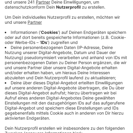
Königswinter gewohnt.
Veröffentlicht:
Mittwoch, 11.10.2023 09:39
Anzeige
Um Miete einnehmen zu können, soll wohl geplant
gewesen sein, das Obergeschoss zu vermieten. Das
wollte der Angeklagte laut Staatsanwaltschaft
verhindern, indem er mehrere Müllsäcke mit
brennbarem Inhalt wie zum Beispiel Stoffresten in den
Räumen verteilt haben und diese dann angezündet
haben soll. Das Feuer musste zwar nicht gelöscht
werden, weil der mangelnde Sauerstoff die Flammen
erstickt haben soll. Trotzdem soll die Wohnung nach
dem Brand nicht mehr bewohnbar gewesen sein.
Insgesamt soll ein Schaden von rund 60.000 Euro
entstanden sein. Ein Urteil in dem Prozess könnte es