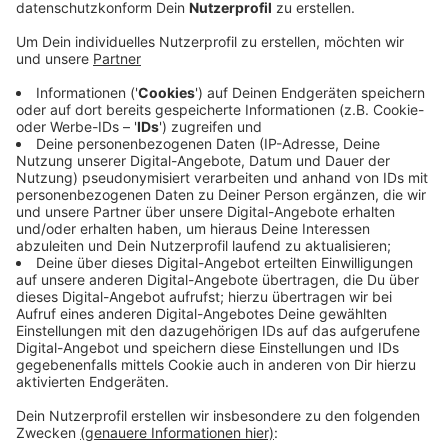
Veröffentlicht:
Dienstag, 11.05.2021 18:35
Anzeige
Die beiden sind Teil einer 5-köpfigen Diebesbande, von
der 3 Männer noch unbekannt sind. Die Männer waren
beim Einladen der Obstkisten auf einem Supermarkt-
Gelände in Meckenheim von einem Lastwagenfahrer
beobachtet worden. Der schlug Alarm: Damit die
Diebe nicht flüchten konnten, hatten sich drei Truck-
Fahrer um die Transporter der Täter gestellt.
Trotzdem gelang ihnen die Flucht. Ein Supermarkt-
Mitarbeiter wurde dabei verletzt. Wer die drei
Komplizen sind, konnte das Gericht nicht klären.
WD
Anzeige