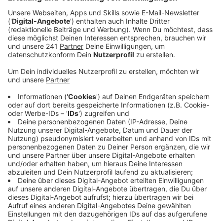
Politische Perspektiven aus dem NRW-
Landtag
Anzeige
Im weiteren Verlauf der Sendung hat José Narciandi
mit Landtagsabgeordneten von CDU und SPD
gesprochen.
Dabei standen aktuelle politische Herausforderungen,
die Erwartungen der Menschen in NRW sowie
unterschiedliche politische Perspektiven im
Mittelpunkt. Außerdem ging es darum, welche Themen
Bürgerinnen und Bürger aktuell besonders
beschäftigen.
Anzeige