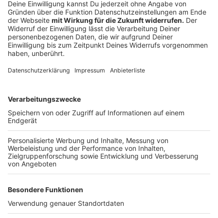
©
Radio NRW GmbH
Anzeige
Direkt aus dem NRW-Landtag
Anzeige
Die Sondersendung aus dem NRW-Landtag hat
gezeigt, wie wichtig der direkte Austausch zwischen
Politik und Bürgerinnen und Bürgern bleibt.
Mit Gesprächen, Interviews und vielen Stimmen aus
NRW konnten die NRW-Lokalradios einen Einblick
geben, welche Themen die Menschen aktuell wirklich
bewegen.
Anzeige