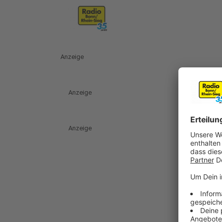
Anzeige
Anzeige
Anzeige