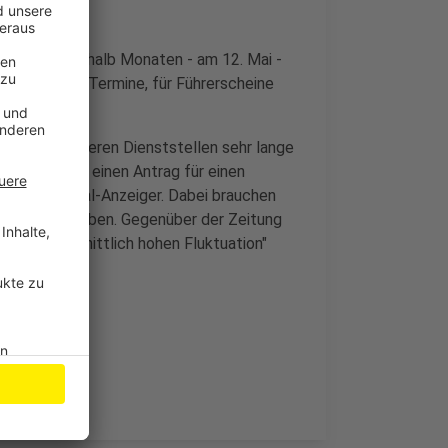
rst in dreieinhalb Monaten - am 12. Mai -
m Mai wieder Termine, für Führerscheine
uch bei anderen Dienststellen sehr lange
nate bis über einen Antrag für einen
t der General-Anzeiger. Dabei brauchen
eilhabe am Leben. Gegenüber der Zeitung
überdurchschnittlich hohen Fluktuation"