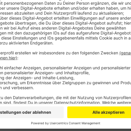
So ist der nächste freie Termin für einen Reisepass e
zu kriegen. Auch für Personalausweise gibt es erst i
immerhin schon Ende Februar.
Dazu kommt, dass die Bearbeitung mancher Anträge a
dauert - so brauche es aktuell durchschnittlich 6 Mo
Schwerbehindertenausweis entschieden sei, berichte
die Betroffenen so einen Ausweis für die tägliche T
erklärte die Stadt die Bearbeitungsdauer mit einer "
und unbesetzten Stellen.
TH
Anzeige