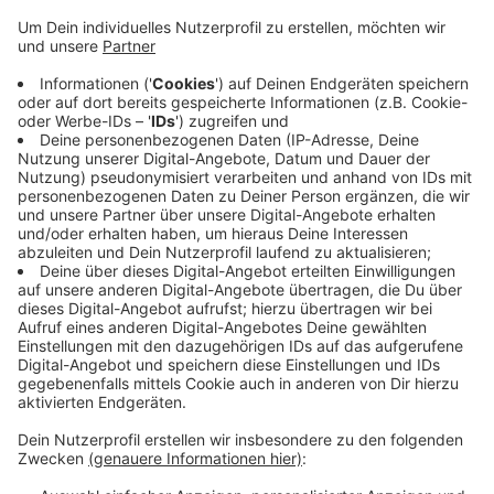
Ein entprechender Antrag hat im Kulturausschuss eine
breite Mehrheit gefunden. Die SPD möchte, dass
Wände von Unterführungen für Graffiti zur Verfügung
gestellt werden sollen, wenn es sich dabei um Kultur-
oder Jugendprojekten handelt. Hintergrund ist ein
Antrag der Katholischen Jugendagentur und des
muslimischen Hauses der Generationen. Sie wollten
zum Beethoven-Jubiläum eine Betonwand der B9-
Rampe in Bonn-Mehlem mit einem Graffiti-Projekt
gestalten. Das Jugendamt hätte die Aktion gefördert,
von der Verwaltung gab es aber ein Veto.
MoF
Anzeige