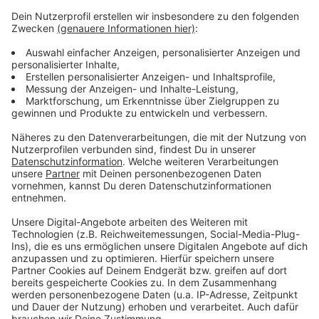
©
picture alliance/dpa | Bodo Schakow
Die Integration von KI in den Schulalltag sieht NRW-
Schulministerin Feller als unvermeidlich und
notwendig. "Früher hat die Oma bei den Hausaufgaben
geholfen, jetzt ist es der GPT."
Anzeige
Künstliche Intelligenz: Chancen und
Herausforderungen
Anzeige
Die Integration von KI in den Schulalltag sieht Feller
als unvermeidlich und notwendig. "Früher hat die Oma