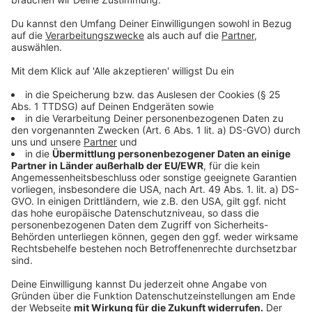
bei den Hausaufgaben geholfen, jetzt ist es der GPT",
sagt sie mit einem Augenzwinkern. Wichtig sei es,
Schüler auf die Arbeitswelt von morgen vorzubereiten,
in der KI eine zentrale Rolle spielen wird. Schulen
sollen daher Kompetenzen im Umgang mit KI
vermitteln, um Chancen zu nutzen und Risiken zu
minimieren.
Anzeige
Handyverbot: Keine pauschalen Regelungen
Anzeige
Ein generelles Handyverbot, wie es in anderen
Bundesländern diskutiert wird, lehnt die Ministerin ab.
„Das ist von Schulform zu Schulform unterschiedlich“,
betont Feller. Statt pauschaler Verbote setzt sie auf