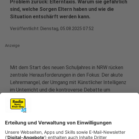
Problem zurück: Elterntaxis. Warum sie gefährlich
sind, welche Sorgen Eltern haben und wie die
Situation entschärft werden kann.
Veröffentlicht:
Dienstag, 05.08.2025 07:52
Anzeige
Mit dem Start des neuen Schuljahres in NRW rücken
zentrale Herausforderungen in den Fokus: Der akute
Lehrermangel, der Umgang mit Künstlicher Intelligenz
im Unterricht und die kontroverse Debatte um
Handyverbote. Schulministerin Dorothee Feller hat
sich im Interview bei uns zu diesen Themen geäußert
und gibt Einblicke in Lösungsansätze und
Perspektiven.
Anzeige