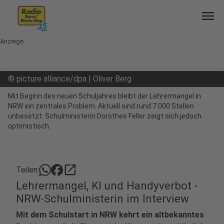
menu
Anzeige
©
picture alliance/dpa | Oliver Berg
Mit Beginn des neuen Schuljahres bleibt der Lehrermangel in
NRW ein zentrales Problem. Aktuell sind rund 7.000 Stellen
unbesetzt. Schulministerin Dorothee Feller zeigt sich jedoch
optimistisch.
open_in_new
Teilen:
Lehrermangel, KI und Handyverbot -
NRW-Schulministerin im Interview
Mit dem Schulstart in NRW kehrt ein altbekanntes