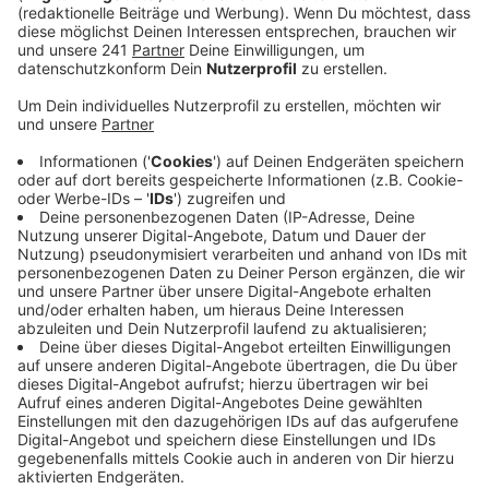
Lehrermangel: Entspannung erst in den
2030er Jahren
Anzeige
Mit Beginn des neuen Schuljahres bleibt der
Lehrermangel in NRW ein zentrales Problem. Aktuell
sind rund 7.000 Stellen unbesetzt. Schulministerin
Dorothee Feller zeigt sich jedoch optimistisch: "Wir
haben die Studienplätze für Grundschullehrkräfte
erhöht, und das wirkt sich aus. Anfang der 2030er
Jahre wird sich die Lage an Grundschulen entspannen,
Mitte der 2030er Jahre auch an anderen Schulformen."
Bis dahin bleibt die Herausforderung, den Unterricht
trotz fehlender Lehrkräfte sicherzustellen.
Anzeige