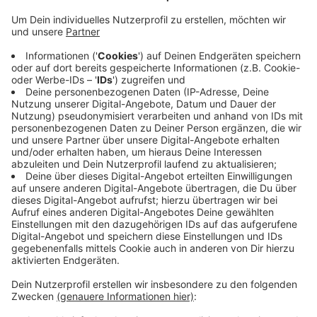
Veröffentlicht:
Dienstag, 26.07.2022 06:45
Anzeige
Seit Sommerferien-Start liefen vorbereitende
Arbeiten, ab heute werden die Container aufgestellt.
Angeliefert werden sie "just-in-time" von sechs bis
zehn LKW pro Tag über die Wolsdorfer Straße und den
Parkplatz "Auf der Papagei". Fertig soll der Aufbau
dann in drei Wochen sein. Die Stadt teilte mit, dass die
Transporte so getaktet seien, dass der Verkehr so
wenig wie möglich beeinträchtigt werden soll.
Anzeige