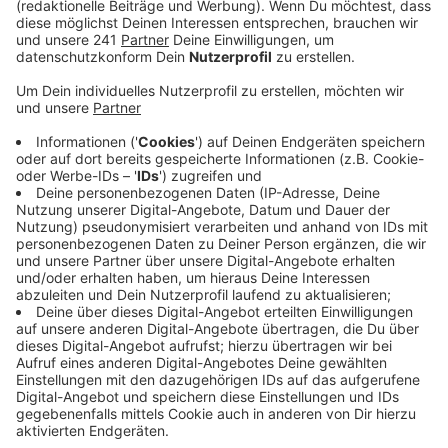
auch bei Eurowings. Und davon ist auch der
Flughafen Köln/Bonn deutlich betroffen.
Veröffentlicht:
Donnerstag, 16.04.2026 07:47
Anzeige
Streik-Durcheinander: Starts am Flughafen
Köln/Bonn sind planmäßig, verspätet oder
fallen aus
Anzeige
Heute sollen eigentlich 34 Eurowings-Flieger in
Köln/Bonn starten, bei manchen klappt das auch, zum
Beispiel heute Morgen bei dem Flug nach Lissabon.
Manche sind verspätet, wie der Flug nach Edinburgh,