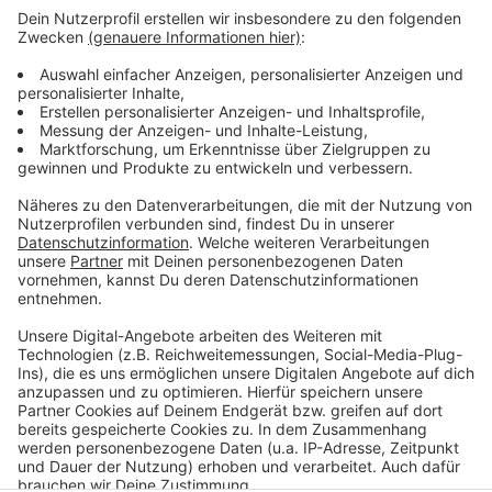
andere fallen aber komplett aus, sind annulliert. Das
sind zum Beispiel Verbindungen nach Berlin, nach
Thessaloniki, London und Catania. Dazu kommen die
Lufthansa-Flüge von und nach München. Wer also
heute am Airport Köln/Bonn abheben will, sollte den
Abflug-Plan genau im Auge behalten und sich
gegebenenfalls mit seinem Reiseanbieter in
Verbindung setzen.
Anzeige
Anzeige
Anzeige