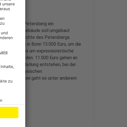
um auf dem Petersberg ein
aliges Wachgebäude soll umgebaut
itische Geschichte des Petersbergs
Macke-Haus in Bonn 15.000 Euro, um die
 Dabei geht es um expressionistische
n gemacht wurden. 11.500 Euro gehen an
e Sonderausstellung entstehen, bei der
neben den physischen
zu können. Dabei geht es unter anderem
enbank.