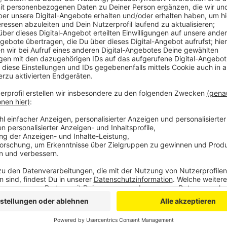
Anzeige
Zum einen bekommt die NRW-Stiftung 50.000 Euro, 
Besucherinformationszentrum aufzubauen. Ein ehem
werden. Dort sollen sich Besucher dann über die pol
informieren können. Außerdem bekommt das August-
Ausstellung "Gratwanderung" organisieren zu können.
Druck-Grafiken, die mit Linoleum- und Holzschnitte
die Altamerika-Sammlung der Uni Bonn. Dort soll ein
Tablets und Smartphones eingebunden werden, um 
Ausstellungsstücken auch virtuelle Objekte zeigen 
um die Vernetzung mit einer wissenschaftlichen Dat
DG
Anzeige