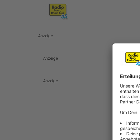
Anzeige
Anzeige
Anzeige