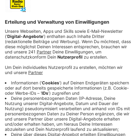
Anzeige
Ein deutsch-französisches Pärchen ist aus seinen
ursprünglichen Berufen ausgebrochen, hat einen
französischen Bäcker engagiert und beschlossen, ein
bisschen Pariser Flair nach Bonn zu bringen. Der Duft
der französischen Brote und Teilchen weht unserer
Gastrobloggerin Karin Krubeck schon von außen um die
Nase. Nach dem Betreten steht sie vor einer riesigen
Theke, die alles beinhaltet, was so eine Boulangerie in
Frankreich braucht.
Das Baguette wird prominent präsentiert, umrahmt
von Croissants, Schokocroissants und vielen kleinen
Tartes und Küchlein.
Alle Mitarbeiter waren für kurze Zeit in französischen