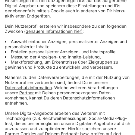
Beschreibung des Gesuchten:
Geschlecht: männlich
Größe: ca. 160-170 cm
Scheinbares Alter: ca. 30
Bekleidung: schwarze Mütze, schwarze Jacke, Blue
Jeans
Körperliche Merkmale: herzförmiger Kopf
Mitgeführte Gegenstände: Schlüsselbund in der
rechten hinteren Hosentasche
Augenfarbe: dunkel
Figur: schlank
Anzeige