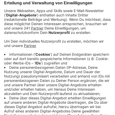
Anzeige
Nachdem auch wir bei RBRS die Beschreibung des
Mannes veröffentlich hatten, gibt es jetzt ein
Phantombild. Das haben Spezialisten des
Landeskriminalamts angefertigt. An einem Weg
zwischen der S-Bahn-Endhaltestelle Bad Honnef und
der Alexander-von-Humboldt-Straße soll der
Unbekannte die Sechsjährige angesprochen haben. Er
hatte wohl schon die Hose geöffnet, als eine
Erwachsene einschritt. Wer den Mann auf dem
Phantombild erkennt, meldet sich bitte bei der Bonner
Polizei unter 15-0.