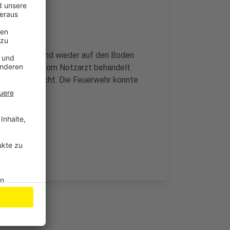
n befreien und wieder auf den Boden
sste vor Ort vom Notzarzt behandelt
enhaus gebracht. Die Feuerwehr konnte