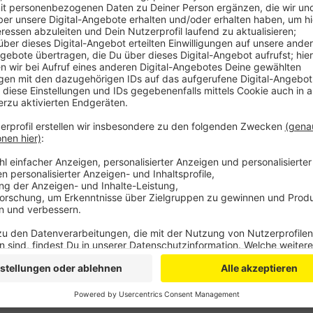
Anzeige
Die Ehefrau konnte den Mann zusammen mit Nachbar
holen. Der Mann war nicht mehr ansprechbar und mu
werden. Er wurde zur weiteren Versorgung ins Krank
dann wieder abrücken.
DG
Anzeige