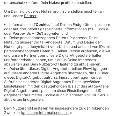
zur Seite in Sicherheit bringen. Er wurde dabei
leicht verletzt.
Veröffentlicht:
Mittwoch, 20.11.2019 09:41
Anzeige
Seitdem ermitteln Polizei und Staatsanwaltschaft.
Der 24-jährige Autofahrer hatte demnach den
dunkelblauen Audi in Köln gekauft, aber nicht
zugelassen. Am Tattat war der Mann mit gestohlenen
Kennzeichen unterwegs. Einen Führerschein hatte er
auch nicht. Als er auf der Rabinstraße kontrolliert
werden sollte, gab er Gas und steuerte auf den
Polizisten zu. Das Auto wurde später in der Eifelstraße
gefunden.
CM
Anzeige