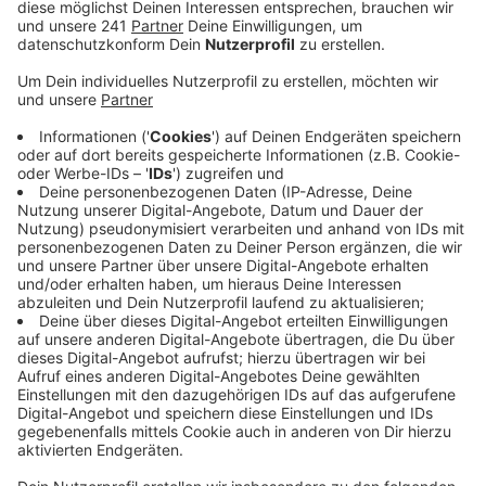
an der B9 dauerhaft markiert.
Veröffentlicht:
Dienstag, 22.07.2025 15:26
Anzeige
Umstrittener Verkehrsversuch startet bald
Anzeige
Bis Ende August lässt die Stadt hier die neue
Fahrbahnmarkierung anbringen. Dann haben Radfahrer
und Autofahrer gleich viel Platz. Und da das eben kein
Versuch mehr ist, wird die Markierung auch weiß und
nicht gelb. Die Stadt rechnet in den kommenden
Wochen mit Staus wegen der Arbeiten, lässt sie aber
extra in den Sommerferien durchführen, weil dann