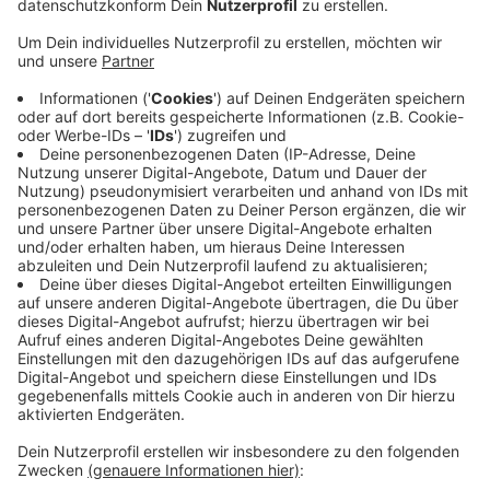
von den Veranstaltern.
Veröffentlicht:
Montag, 27.07.2020 06:47
Anzeige
Auch der Weihnachtsmarkt auf Schloss Drachenburg
wird in diesem Jahr ausfallen. Niemand könne
vorhersehen, wie sich das Infektionsgeschehen weiter
entwickle, heißt es von der Schlossverwaltung. Es soll
aber eine Ersatzveranstaltung geben: Unter dem
Namen "Weihnachten auf dem Schloss" sollen maximal
1000 Besucher Weihnachten wie im 19. Jahrhundert
erleben können. Dabei sollen dann alle üblichen
Abstands- und Hygieneregeln gelten.
CM
Anzeige