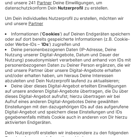
Betrieb im Gastgewerbe im Rheinland vor der
Insolvenz, teilte die IHK mit.
Veröffentlicht:
Freitag, 19.06.2020 13:14
Anzeige
In den Monaten März bis Mai hätten die Unternehmen
eigentlich einen Viertel ihres Jahrsumsatzes
erwirtschaftet, wegen Corona sank dieser Umsatz
aber auf Null. Auch jetzt können die Betriebe wegen
der Corona-Regeln immer noch nicht auf hundert
Prozent hochfahren, hieß es von der IHK. Es sei nicht
auszuschließen, dass mittelfristig weitere Menschen
im Tourismus und Gastgewerbe ihre Jobs verlieren
könnten. Wichtig für die Branche sei die Verlängerung
des Beethovenjahres bis September 2021. Damit
könnten Hotelerie und Gastronomie vielleicht einige