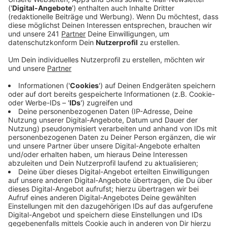
Anzeige
Kgaogelo Moagi, wie Master KG mit bürgerlichem
Namen heißt, hat als Zwölfjähriger in seinem Dorf im
nördlichen Südafrika Kinder dabei beobachtet, wie sie
auf einem Computer Musik gemacht haben. Das hat
ihn so beeindruckt, dass er seinen Onkel angebettelt
hat, selbst einen zu bekommen. Die Folge: Die Welt
tanzt. Gut ein paar Zwischenschritte fehlen, aber
"Jerusalema" hat sich weltweit in den Charts plaziert
und zum Beispiel in Frankreich Gold geholt.
Anzeige
Wir benötigen Ihre
Zustimmung, um den YouTube