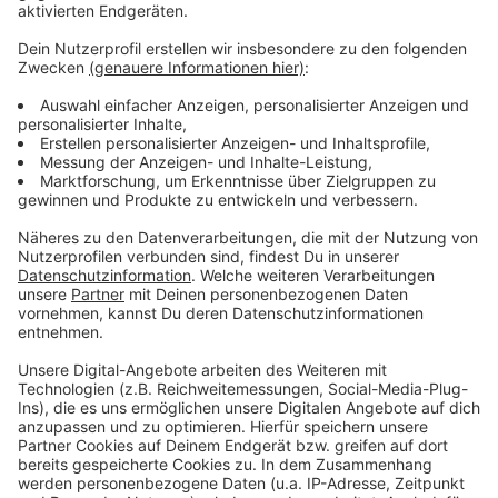
Video-Service zu laden!
Wir verwenden einen Service eines
Drittanbieters, um Videoinhalte
einzubetten. Dieser Service kann
Daten zu Ihren Aktivitäten
sammeln. Bitte lesen Sie die
Details durch und stimmen Sie der
Nutzung des Service zu, um dieses
Video anzusehen.
Mehr Informationen
Master KG - Jerusalema (Feat. Burna Boy and
Nomcebo)
Akzeptieren
Anzeige
powered by
Usercentrics Consent
Management Platform