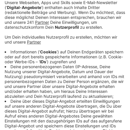
Anzeige
Die sechste Single im Jahr 2021, die Max Giesinger für
seine Fans veröffentlicht hat, heißt "Irgendwo Da
Draußen". Es geht bei dieser Single für ihn darum, aus
seinem natürlichen Habitat auszubrechen und die
große weite Welt zu entdecken. Denn am Ende will er
sich selbst finden, das gehe nur mit der Tatsache,
einige Rückschläge verkraften zu können. Das begann
alles für ihn im Kinderzimmer und Giesinger möchte all
seine Fans auf diese Reise mit dieser Single
mitnehmen. Hier könnt ihr sie euch anhören.
Anzeige