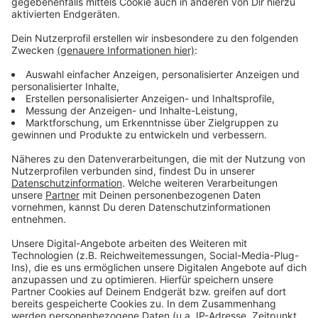
Wir benötigen Ihre
Zustimmung, um den YouTube
Video-Service zu laden!
Wir verwenden einen Service eines
Drittanbieters, um Videoinhalte
einzubetten. Dieser Service kann
Daten zu Ihren Aktivitäten
sammeln. Bitte lesen Sie die
Details durch und stimmen Sie der
Nutzung des Service zu, um dieses
Video anzusehen.
Mehr Informationen
Die neue Single "Irgendwo Da Draußen" von Max
Giesinger - aus seinem neuen Album "VIER"
Akzeptieren
Anzeige
powered by
Usercentrics Consent
Management Platform