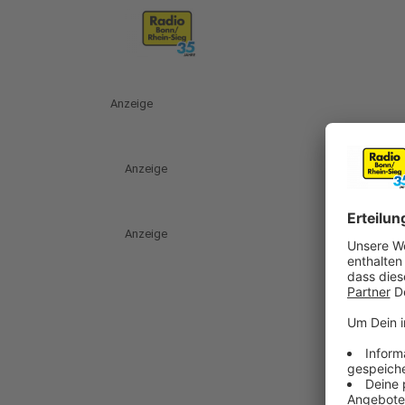
Anzeige
Anzeige
Anzeige