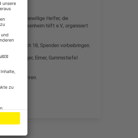
ich viele freiwillige Helfer, die
tiative Meckenheim hilft e.V., organisiert
, Am Hambuch 18, Spenden vorbeibringen.
hdruckreiniger, Eimer, Gummistiefel
 Saarland fahren.