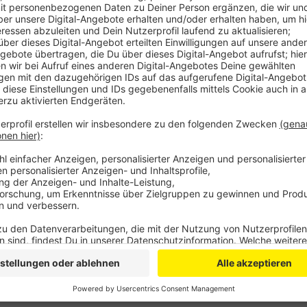
Ähnlich wie zur Flutkatastrophe 2021 im Ahrtal finden s
Betroffene unterstützen wollen. Darunter auch die Ini
von Stefan Pohl.
Wer möchte, kann heute ab 17:00 Uhr in Meckenheim
Gebraucht werden Bautrockner, Reinigungsmittel, Hoc
sowie Getränke und weitere Lebensmittel.
Die freiwiligen Helfer wollen Morgen oder Montag ins
Anzeige