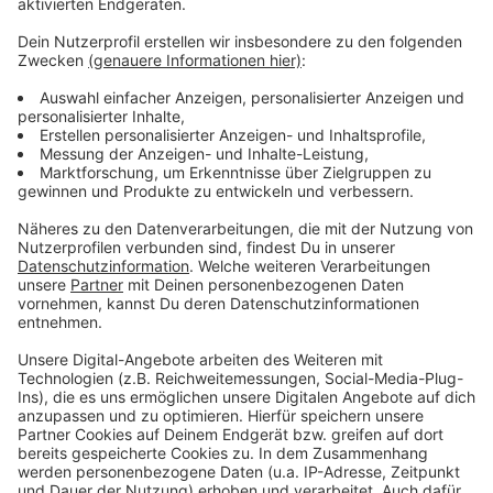
Jahr
Anzeige
Die Befragten sollen Auskunft geben über ihr Alter,
den Familienstand, ihren Schulbesuch oder Beruf. Es
geht aber auch um den Weg zur Arbeit und darum
wieviele Familien mit Kindern es hier gibt. Die
Befragungen werden gleichmäßig über das ganze Jahr
verteilt. Bei den meisten Fragen ist man zur Auskunft
verpflichtet. Das steht im Gesetz. Der Mikrozensus
soll Daten für belastbare Statistiken liefern.
Anzeige