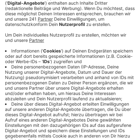
1957 gibt.
Veröffentlicht:
Dienstag, 21.01.2025 09:39
Anzeige
In NRW befragt das Statistische Landesamt dafür in
diesem Jahr insgesamt 80.000 Haushalte. In Bonn gibt
es 290 sogenannte Befragungsbezirke. Im
Durchschnitt bekommen in jedem Bezirk jeweils etwa
neun Haushalte die Fragen gestellt. Im Rhein-Sieg-
Kreis sind es mehr als 400 Bezirke, also etwa 3.600
Haushalte.
Anzeige
Befragungen ziehen sich über das ganze