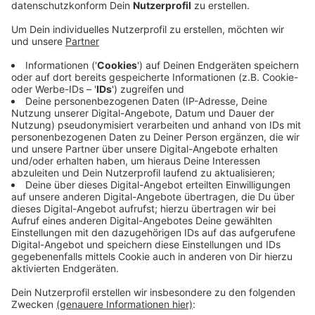
Veröffentlicht:
Samstag, 29.05.2021 12:14
Anzeige
Schwerpunkt der Kontrollen werden unter anderem
das Rheinufer und die Poppelsdorfer Allee sein.
In den letzten Tagen hatten die Ordnungskräfte sechs
Gastronomiebetriebe erwischt, die sich nicht an die
Corona-Auflagen gehalten hatten. Zum Teil war der
Abstand zwischen den Tischen zu klein, in anderen
Fällen hatten die Gastronomen die Impf- oder
Testnachweise der Gäste nicht kontrolliert.
CvK
Anzeige