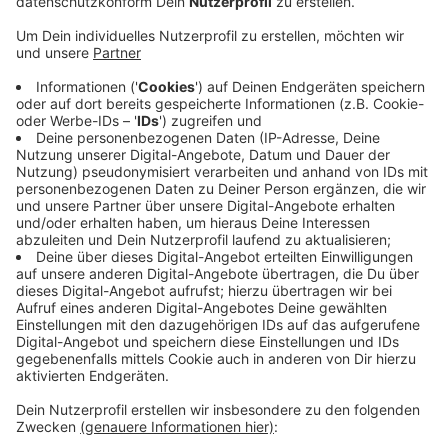
Veröffentlicht:
Dienstag, 08.10.2019 10:27
Anzeige
Ursprünglich war von Straßen.NRW und der Bahn kein
zusätzlicher Lärmschutz geplant. Dagegen regte sich
aber Widerstand aus der Politik, unter anderem vom
Bürger Bund Bonn. Auch der Planungsausschuss
unterstützte den Antrag. Nun soll die Stadt
Straßen.NRW auffordern, doch zusätzlichen
beziehungsweise verbesserten Lärmschutz an der
Brücke zu bauen.
DG
Anzeige