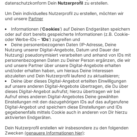
Veröffentlicht:
Montag, 08.07.2024 09:34
Anzeige
Die Verwaltung soll prüfen, wieviel Raum das Tierheim
zusätzlich benötigt, um auch in Zukunft und dauerhaft
die Tiere unterbringen zu können. Wenn es nötig
werden soll, müssten die die Kleingärtner dafür ihre
Flächen abgeben, die direkt an das Heim angrenzen.
Das steht in einem Antrag der Koalition aus Grünen,
SPD, Linke und Volt, über den der Stadtrat Ende
August entscheiden soll. Die Kleingärtner sollen dafür
als Ersatz andere Flächen bekommen, möglichst in der
Nähe, aber nicht im Meßdorfer Feld, steht in dem
Antrag.
Anzeige