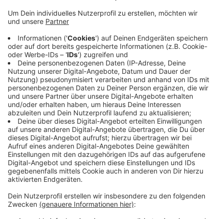
Veröffentlicht:
Donnerstag, 18.05.2023 10:02
Anzeige
Das kommt vor allem durch Mehreinnahmen bei der
Gewerbesteuer zustande. Die will die Stadt im
nächsten Jahr weiter erhöhen. Bei der Umsatzsteuer
rechnet die Stadt für die kommenden Jahre mit einem
Minus. Allerdings wirken sich die höheren
Steuereinnahmen kaum positiv auf das Budget der
Stadt aus, denn dadurch bekommt sie gleichzeitig
auch weniger Geld vom Land NRW.
Anzeige