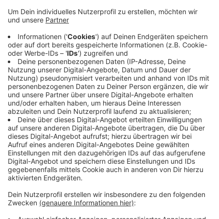
Anzeige
Diese Entwicklung zeige, dass es in der Bevölkerung
nach wie vor viel Unsicherheit gebe, heißt es vom
Bürger Bund Bonn. Polizei und Politik müssten daher
alle Maßnahmen ergreifen, um das Sicherheitsgefühl
wieder zu stärken. Wer einen kleinen Waffenschein
besitzt, darf jedezeit eine so genannte SRS-Waffe mit
sich führen. Dazu zählen zum Beispiel
Schreckschusspistolen.
CM
Anzeige