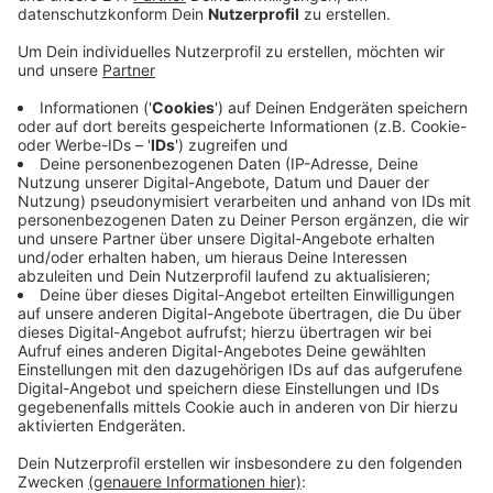
Veröffentlicht:
Donnerstag, 03.02.2022 16:07
Anzeige
Da Hallen nun wieder bis zu 30 Prozent ihrer Kapazität
gefüllt werden dürfen, können am Samstag bis zu
1.800 Basket-Fans dabei sein. Das bedeutet, dass alle
Baskets-Dauerkartenbesitzer wieder in den Dome
dürfen. Baskets-Office-Leiter Mager teilte mit, dass
man sich sehr auf die Fans freue. Allerdings sei dies nur
ein schwacher Trost, denn normalerweise wäre das
Spiel ausverkauft gewesen. Heute (03.02.) um 18 Uhr
werden die übrigen Karten online und in der Baskets
Sportfabrik verkauft.
DoS
Anzeige