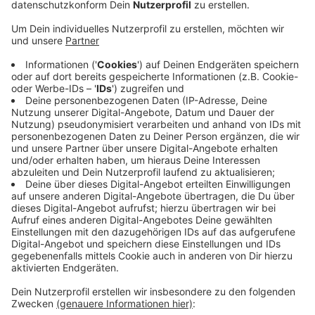
Die Aktion nennt sich "Die Stunde der Wintervögel".
Man soll sich eine Stunde lang Zeit nehmen und in
dieser alle Vögel, die von Wohnung, Haus oder Garten
aus sichtbar sind, erfassen und melden. So soll eine
detaillierte Momentaufnahme der Vogelwelt in
unseren Städten und Dörfern entstehen. Im Fokus
steht in diesem Jahr die Blaumeise, weil im
vergangenen Frühjahr tausende Blaumeisen in einer
Epidemie umgekommen waren. Gezählt werden soll
noch bis heute Abend, bis zum 18. können die
Beobachtungen dann online unter NABU.de gemeldet
werden.
ES
Anzeige