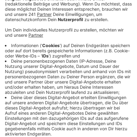
Veröffentlicht:
Donnerstag, 18.07.2024 05:46
Anzeige
Der 51-Jährige stand vor seinem Wohnmobil, als drei
andere Autos ankamen, eines davon rammte das
Wohnmobil und klemmte den Mann dabei wohl auch
ein. Dann stiegen aus den drei Autos mehrere Männer,
vier oder fünf, sie griffen den Mann und seine Frau an,
traten und stachen zu, mit einem Messer und
Schraubenziehern. Der Mann wurde lebensgefährlich
verletzt - mit einem Rettungshubschrauber wurde er
ins Krankenhaus gebracht. Die Angreifer sind laut
Polizei mit dem Auto in Richtung Süden geflüchtet,
bislang fehlt von ihnen jede Spur. Das Auto, mit dem
sie das Wohnmobil gerammt hatten, ließen sie zurück.
Jetzt ermitteln die Staatsanwaltschaft und eine