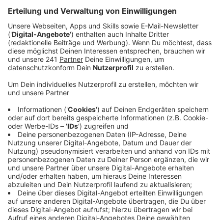
Veröffentlicht:
Donnerstag, 02.07.2026 12:49
Anzeige
Miss Hong: Chinesische Nudelsuppe frisch
zubereitet – neu am Bahnhof
Anzeige
Es ist eher ein kleines Bistro mit einer Außenterrasse,
und die Küche ist als großer Durchbruch zum Gastraum
offen gestaltet, sodass man wunderbar hineinschauen
und zuschauen kann. Und das lohnt sich, denn hier
kommt chinesische Technik zum Einsatz: Miss Hong
drückt auf zwei Knöpfe, und zack – schon landet die
frische Pasta unten auf dem Teller. Unsere