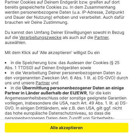
stehen Essig, scharfe Soße, Salz, Soja & Co. bereit. So
kann jeder seine Suppe ganz individuell nachwürzen. Es
macht Spaß zu beobachten, wie Studenten und
Reisende hereinkommen und freudig – manchmal auch
erwartungsvoll – auf ihre Suppe warten. Viel Spaß bei
einem chinesischen Süppchen!
Anzeige
Anzeige
Anzeige