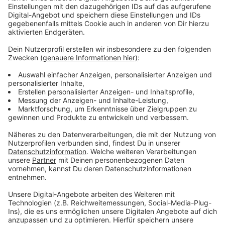
Gastrokritikerin Karin von Bonngehtessen bekommt
noch mehr zu sehen und ist begeistert, wie effizient
hier gearbeitet wird.
Anzeige
Frische Pasta und Nudelsuppe nach Mutters
Rezept
Anzeige
Angeregt wurde Miss Hong von ihren drei Söhnen, die
Nudelsuppe lieben. Sie sagten ihrer Mama, dass sie nur
einen guten Ort dafür bräuchten – und den hat sie nun
in der Nähe des Bahnhofs gefunden. Hier gibt es nun
gehaltvolle Nudelsuppen nach Art ihrer Mutter –
große Portionen zu eher günstigen Preisen. Die Brühe
ist bewusst neutral gehalten, denn auf dem Tisch