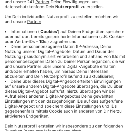
Veröffentlicht:
Mittwoch, 22.01.2020 11:18
Anzeige
Von den Opfern heißt es, der Jesuiten-Orden und die
Schule seien nicht willens oder nicht in der Lage, eine
umfassende Aufarbeitung zu leisten. Die Gründe für
das Versagen ihrer Institution seien noch nicht
benannt, öffentlich nachvollziehbare Konsequenzen
seien nicht gezogen worden. Alle Initiativen zur
Aufarbeitung vom Druck der Öffentlichkeit
ausgegangen. Die Schule betont hingegen, dass man
sich konsequent der von Machtmissbrauch geprägten
Vergangenheit stelle und die nötigen Konsequenzen
ziehe. So gebe einen festen Verhaltenscodex,
regelmäßige Konferenzen und Fortbildungen