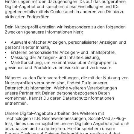
Anzeige
Heute ist Auftakt der´s Rheinbühne-Festivals 2019.
Der Künstler Sebastian Lehmann redet über das
Thema Elternzeit. Los gehts um 20 Uhr im Clemens-
August-Saal. Tickets gibts im Vorverkauf ab 19 Euro.
Mehr Infos findet ihr
hier!
Anzeige
Filmnächte auf dem Dach der
Bundeskunsthalle
Anzeige