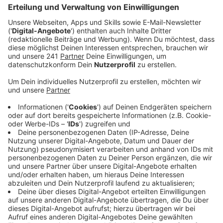
Anzeige
Wolfgang Kaes stellt neues Buch vor
Anzeige
Ein Todesfall, der abgeschlossen scheint. Aber nach 5
Jahren irgendwie doch noch nicht richtig geklärt
wurde. Diese spannende Story ist aus dem Thriller
"Endstation" von Wolfgang Kaes. Es geht um den
eigentlichen Todesfall von Jens Black hier bei uns aus
der Region. Und die Premieren-Lesung findet heute um
19:30 Uhr im Saal im Haus der Bilduntg in Bonn statt.
Anzeige
Rheinbühne-Festival startet