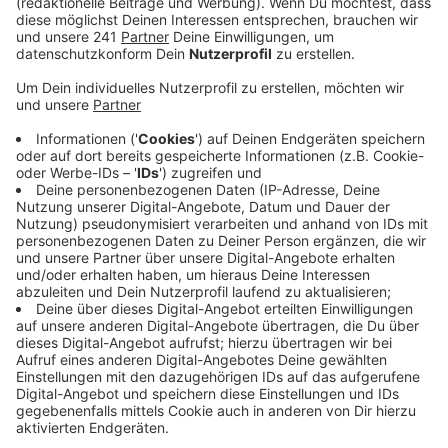
Gesetz geben.
Veröffentlicht:
Freitag, 08.11.2024 06:59
Anzeige
Denn die neue vereinbarung war mit der alten Ampel
verhandelt worden. Anfang 2025 sollte sie fertig sein,
sagt Bonns OB Katja Dörner:
Diese Zusatzvereinbarung wollten wir
absprachegemäß im März zum Abschluss
bringen, und das wäre ein großer Mehrwert für
die Bundesstadt Bonn und die ganze Region
gewesen. Jetzt versuchen wir, diese
Zusatzvereinbarung noch vor die Neuwahlen zu
ziehen.