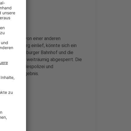
n-Sieg-Kreis von einer anderen
r in Siegburg einlief, könnte sich ein
 gesamte Siegburger Bahnhof und die
hnhof wurde weiträumig abgesperrt. Die
ilfe der Bundespolizei und
t - ohne Ergebnis.