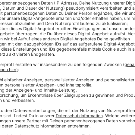
Hinweise auf Sprengsatz
Anzeige
Gegen 13 Uhr heute Mittag hatte die Polizei im Rhei
Dienststelle einen Hinweis gekommen: In einem ICE, de
Sprengsatz befinden, hieß es. Daraufhin wurden der
Nebengebäude geräumt. Der Bereich rund um den Ba
Fahrgäste des ICE mussten den Zug verlassen. Mit H
Sprengstoffspürhunden wurde der ICE dann untersuch
Anzeige
Möglicherweise gab es mehrere Drohungen
Anzeige