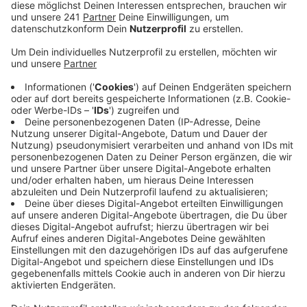
Rad gestern Vormittag auf der Endenicher Allee
auf dem Fahrradstreifen unterwegs, neben ihm
fuhr ein Transporter. Auf Höhe der
Kaufmannstraße ist der Sprinter nach Angaben
der Polizei auf einmal nach rechts abgebogen, und
hat dabei den 57-Jährigen auf seinem Rad
umgefahren.
Veröffentlicht:
Freitag, 10.07.2020 16:47
Anzeige
Der wurde nur leicht verletzt, musste aber dennoch
per Rettungswagen ins Krankenhaus gebracht werden.
Der 21-Jährige Fahrer des Transporters gab an, dass
er den Radfahrer nicht gesehen hätte. Die Polizei