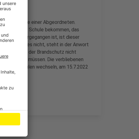
uf die Anfrage einer Abgeordneten.
ahmen an der Schule bekommen, das
Bescheid vorgegangen ist, ist dieser
andes gebe es nicht, steht in der Anwort
werden, weil der Brandschutz nicht
stiert werden müssen. Die verbliebenen
 anderen Schulen wechseln, am 15.7.2022
iums.