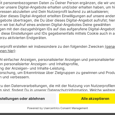
Anzeige
Das steht in der Antwort des Bildungsministeriums a
Soliman hatte demnach Geld vom Land für Baumaßn
musste er zurückzahlen. Da Soliman nicht gegen den 
rechtskräftig. Weitere Rückzahlungsansprüche des L
des Landes. Die Schule musste damals geschlossen 
ausreichend war, dafür hätten 13 Millionen Euro inve
rund 500 Schülerinnen und Schüler mussten dann zu
endete die 170-jährige Schulgeschichte des Gymnas
Anzeige