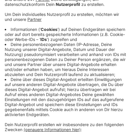
Anzeige
Im Kölner Zoo gibt es aktuell besonderen Nachwuchs:
Drei kleine Löwenäffchen sind geboren worden. Noch
bekommen die Jungtiere die nötige Ruhe hinter den
Kulissen, sollen aber bald auch für Besucherinnen und
Besucher zu sehen sein. Die Tiere gehören zur Familie
der Krallenaffen und sind stark vom Aussterben
bedroht. Der Lebensraum der Löwenäffchen in
Südamerika schrumpft durch Abholzung immer weiter.
Der Kölner Zoo unterstützt deshalb jedes Jahr ein
Schutzprojekt in Brasilien mit rund 5.000 Euro.
Außerdem findet heute im Zoo ein „Klima-Tag“ statt,
bei dem es an mehreren Ständen Infos rund um
Umwelt- und Klimaschutz gibt.