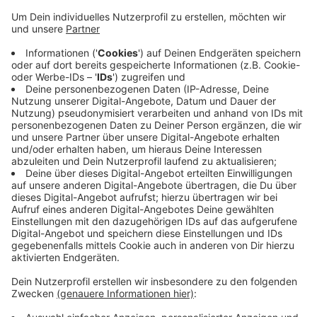
Anzeige
Außerdem klauten sie einige Kupferrohre aus dem
Innenbereich. Wie die Unbekannten in die Halle
gelangen konnten, wird derzeit ermittelt. Die Halle an
der Schmittstraße wird derzeit saniert.
Zeugen, die Hinweise zu den Vorfällen geben können,
werden gebeten, sich unter der Rufnummer 0228/15-0
beim Staatsschutz 1 der Bonner Polizei zu melden.
PR
Anzeige