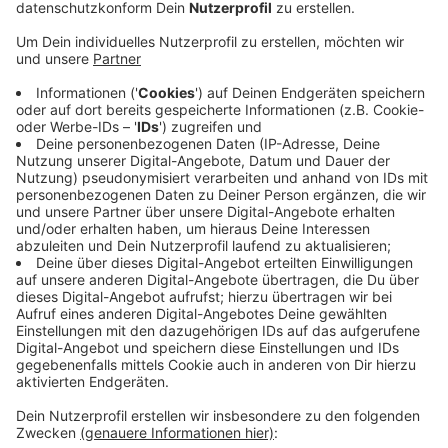
Veröffentlicht:
Montag, 01.08.2022 06:38
Anzeige
Die Landesregierung hatte den Einstieg in den
Polizeidienst entsprechend angepasst und startet mit
landesweit 15 Berufskollegs den ersten Jahrgang.
Erst waren nur elf geplant, der Andrang war aber so
hoch, dass vier weitere aufgenommen wurden. In zwei
Jahren sollen die Schülerinnen und Schüler mit
mittlerer Reife zuerst an den Kollegs die
Fachhochschulreife und die ersten polizeispezifischen
Kenntnisse bekommen. Dann können sie direkt weiter
an den Polizei-Hochschulen studieren.
Anzeige