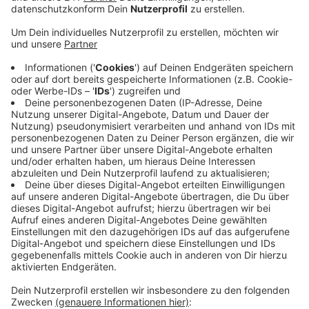
Veröffentlicht:
Donnerstag, 11.07.2019 05:58
Anzeige
Nach Ansicht der Staatsanwaltschaft habe Walid S.
einen auf dem Boden liegenden 26-jährigen Mann
massiv attackiert und dabei dessen Tod in den Kauf
genommen. Schon einen Monat vorher soll er eine
Polizistin attackiert haben. Er soll sie zur Seite
gestoßen und beleidigt haben. Bei einer Verurteilung
drohen 15 Jahre Haft. Walid S. war
Hauptbeschuldigter im Fall Niklas. Dieser starb im Mai
2016 auf dem Weg nach Hause. Walid S. war mangels
Beweisen freigesprochen worden.
DG
Anzeige